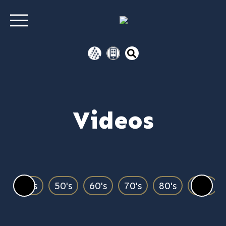
Videos
00's
50's
60's
70's
80's
90's