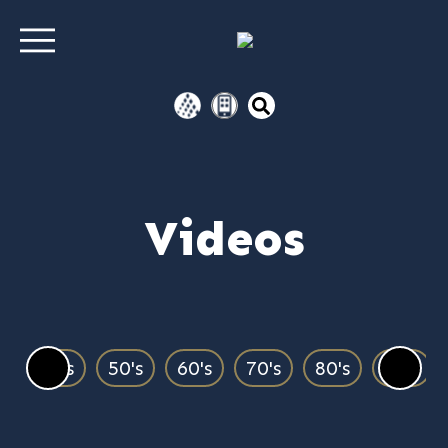
Videos
00's
50's
60's
70's
80's
90's