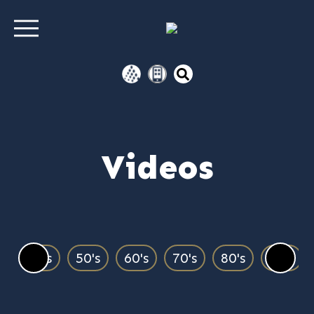
Videos
00's
50's
60's
70's
80's
90's