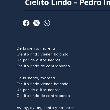
Cielito Lindo – Pedro I
De la sierra, morena
Cielito lindo vienen bajando
Un par de ojitos negros
Cielito lindo de contrabando
De la sierra, morena
Cielito lindo vienen bajando
Un par de ojitos negros
Cielito lindo de contrabando
Ay, ay, ay, ay, canta y no llores