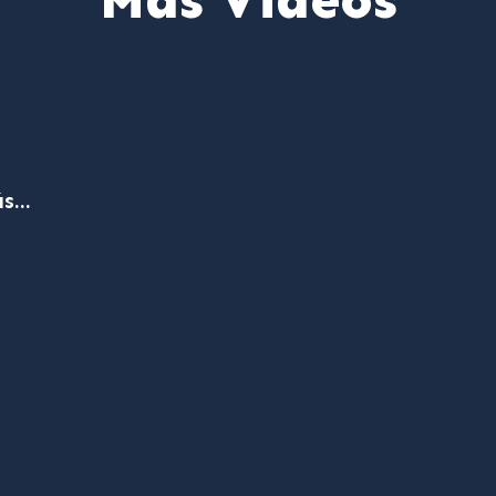
Más Videos
s...