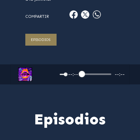
COMPARTIR
EPISODIOS
--:--
--:--
Episodios