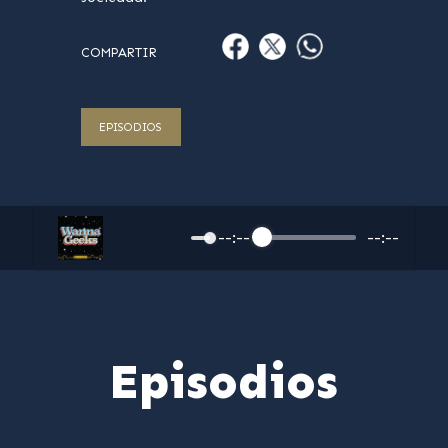
COMPARTIR
EPISODIOS
--:--
--:--
Episodios