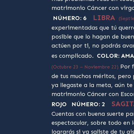
matrimonio Cáncer con virg
LIBRA
NÚMERO: 6
(Septi
experimentadas que tú querr
posible que lo hagan de buen
actúen por ti, no podrás av
es complicado.
COLOR: AM
Por f
(Octubre 23 – Noviembre 22)
de tus muchos méritos, pero 
ya llegaste a la meta, aún te
matrimonio Cáncer con Escor
SAGI
ROJO
NÚMERO: 2
Cuentas con buena suerte p
espectacular, sobre todo en 
lograrás si ya saliste de tu 