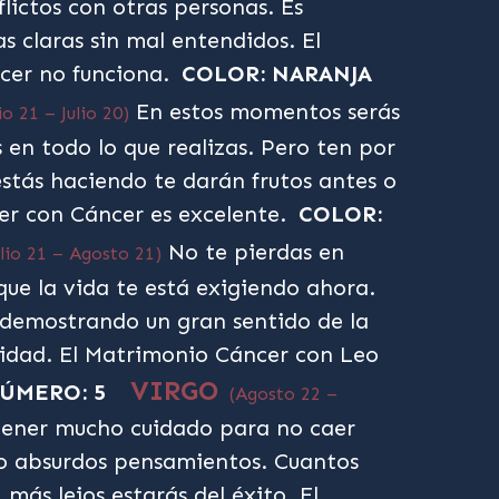
lictos con otras personas. Es
s claras sin mal entendidos. El
cer no funciona.
COLOR: NARANJA
En estos momentos serás
io 21 – Julio 20)
 en todo lo que realizas. Pero ten por
estás haciendo te darán frutos antes o
er con Cáncer es excelente.
COLOR:
No te pierdas en
ulio 21 – Agosto 21)
que la vida te está exigiendo ahora.
 demostrando un gran sentido de la
idad. El Matrimonio Cáncer con Leo
VIRGO
ÚMERO: 5
(Agosto 22 –
ener mucho cuidado para no caer
s o absurdos pensamientos. Cuantos
más lejos estarás del éxito. El