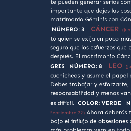
te pueden generar serios conf
importante que dejes las cosa
matrimonio Géminis con Cán
CÁNCER
NÚMERO: 3
(Jun
tú quien se exija un poco más
seguro que los esfuerzos que 
después. El matrimonio Cánc
LEO
GRIS
NÚMERO: 8
(J
cuchicheos y asume el papel 
Debes trabajar y esforzarte,
responsabilidad y menos van
es difícil.
COLOR: VERDE
N
Ahora deberás t
Septiembre 22)
bajo el influjo de obsesione
más problemas veas en todo, 