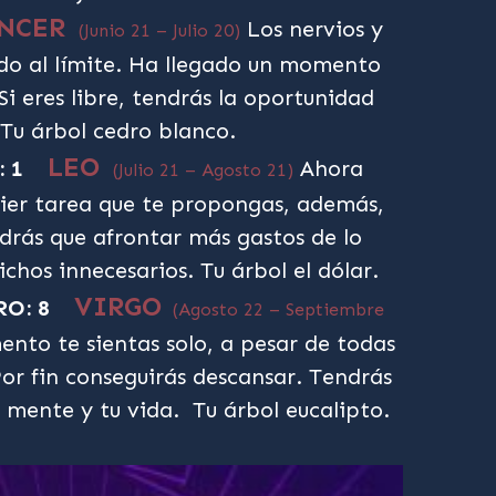
NCER
Los nervios y
(Junio 21 – Julio 20)
do al límite. Ha llegado un momento
Si eres libre, tendrás la oportunidad
 Tu árbol cedro blanco.
LEO
 1
Ahora
(Julio 21 – Agosto 21)
uier tarea que te propongas, además,
ndrás que afrontar más gastos de lo
chos innecesarios. Tu árbol el dólar.
VIRGO
O: 8
(Agosto 22 – Septiembre
nto te sientas solo, a pesar de todas
Por fin conseguirás descansar. Tendrás
 mente y tu vida. Tu árbol eucalipto.