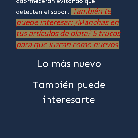
adormecerán evitando que
También te
detecten el sabor.
puede interesar: ¿Manchas en
tus artículos de plata? 5 trucos
para que luzcan como nuevos
Lo más nuevo
También puede
interesarte