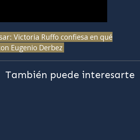
ar: Victoria Ruffo confiesa en qué
 con Eugenio Derbez
También puede interesarte