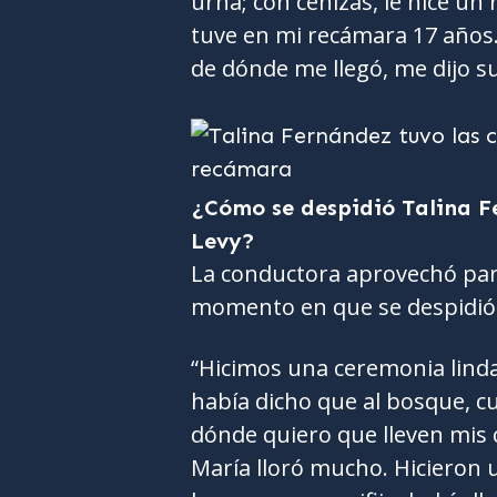
urna; con cenizas, le hice un r
tuve en mi recámara 17 años. 
de dónde me llegó, me dijo sué
¿Cómo se despidió Talina F
Levy?
La conductora aprovechó para
momento en que se despidió d
“Hicimos una ceremonia lin
había dicho que al bosque, 
dónde quiero que lleven mis c
María lloró mucho. Hicieron u