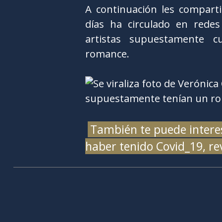
A continuación les comparti
días ha circulado en rede
artistas supuestamente 
romance.
También te puede interes
haber tenido Covid_19, r