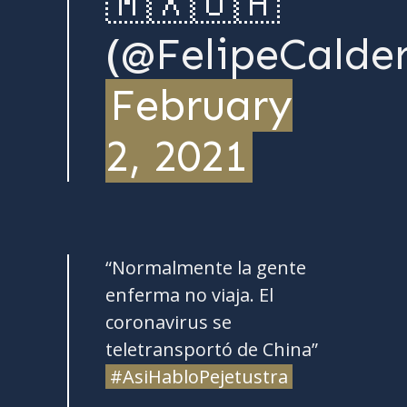
🇲🇽🇺🇦
(@FelipeCalde
February
2, 2021
“Normalmente la gente
enferma no viaja. El
coronavirus se
teletransportó de China”
#AsiHabloPejetustra