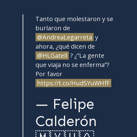
Tanto que molestaron y se
burlaron de
@AndreaLegarreta
y
ahora, ¿qué dicen de
@HLGatell
? ¿”La gente
que viaja no se enferma”?
Por favor
https://t.co/HudSYuWHfF
— Felipe
Calderón