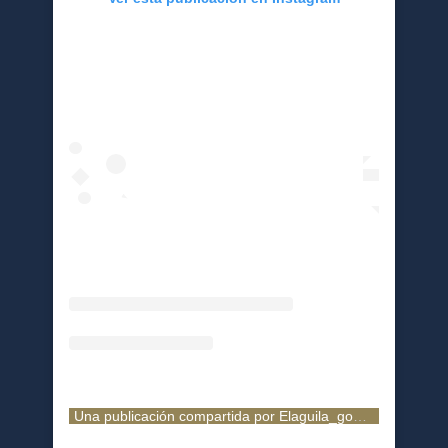
Una publicación compartida por Elaguila_gomez (@elaguila_gomez)