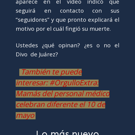
aparece en el video indicó que
seguirá en contacto con sus
“seguidores” y que pronto explicará el
motivo por el cuál fingió su muerte.
Ustedes ¿qué opinan? ¿es o no el
Divo de Juárez?
También te puede
interesar: #OrgulloExtra:
Mamás del personal médico
celebran diferente el 10 de
mayo
Lo más nuevo