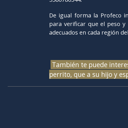
De igual forma la Profeco i
para verificar que el peso y
adecuados en cada región del
También te puede intere
perrito, que a su hijo y e