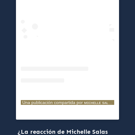
Una publicación compartida por ᴍɪᴄʜᴇʟʟᴇ sᴀʟᴀs 🧿 (@michellesalasb)
¿La reacción de Michelle Salas