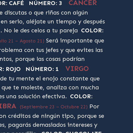
CÁNCER
R: CAFÉ
NÚMERO: 3
e discutas o que riñas con algún
en serio, aléjate un tiempo y después
. No le des celos a tu pareja
COLOR:
Será importante que
Julio 21 – Agosto 21)
roblema con tus jefes y que evites las
ntos, porque las cosas podrían
VIRGO
: ROJO
NÚMERO: 1
de tu mente el enojo constante que
 que te moleste, analiza con mucha
es una solución efectiva.
COLOR:
IBRA
Por
(Septiembre 23 – Octubre 22)
n créditos de ningún tipo, porque se
les, pagarás demasiados intereses y