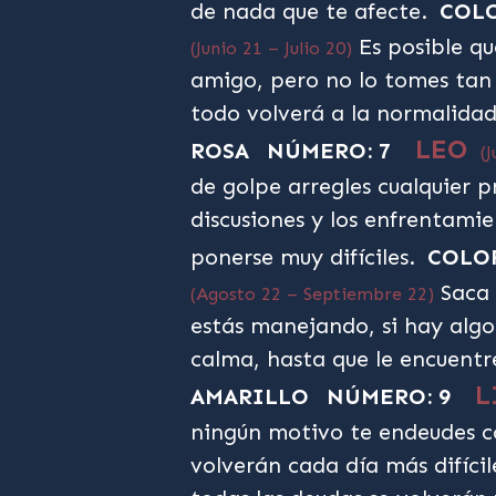
de nada que te afecte.
COLO
Es posible qu
(Junio 21 – Julio 20)
amigo, pero no lo tomes tan 
todo volverá a la normalidad
LEO
ROSA
NÚMERO: 7
(
de golpe arregles cualquier p
discusiones y los enfrentamie
ponerse muy difíciles.
COLOR
Saca 
(Agosto 22 – Septiembre 22)
estás manejando, si hay algo
calma, hasta que le encuentr
L
AMARILLO
NÚMERO: 9
ningún motivo te endeudes co
volverán cada día más difíci