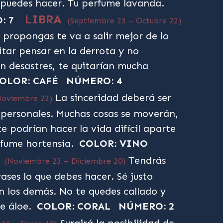
 puedes hacer. Tu perfume lavanda.
LIBRA
: 7
(Septiembre 23 – Octubre 22)
 propongas te va a salir mejor de lo
itar pensar en la derrota y no
an desastres, te quitarían mucha
OLOR: CAFÉ
NÚMERO: 4
La sinceridad deberá ser
Noviembre 22)
s personales. Muchas cosas se moverán,
te podrían hacer la vida difícil aparte
erfume hortensia.
COLOR: VINO
O
Tendrás
(Noviembre 23 – Diciembre 20)
ases lo que debes hacer. Sé justo
 los demás. No te quedes callado y
me áloe.
COLOR: CORAL
NÚMERO: 2