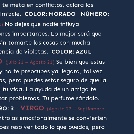
te meta en conflictos, aclara los
lmizcle.
COLOR: MORADO
NÚMERO:
No dejes que nadie influya
0)
ones importantes. Lo mejor será que
 sin tomarte las cosas con mucha
encia de violetas.
COLOR: AZUL
O
Se bien que estas
(Julio 21 – Agosto 21)
 no te preocupes ya llegara, tal vez
s, pero puedes estar seguro de que la
 tu vida. La ayuda de un amigo te
sar problemas. Tu perfume sándalo.
VIRGO
O: 3
(Agosto 22 – Septiembre
ntrolas emocionalmente se convierten
es resolver todo lo que puedas, pero