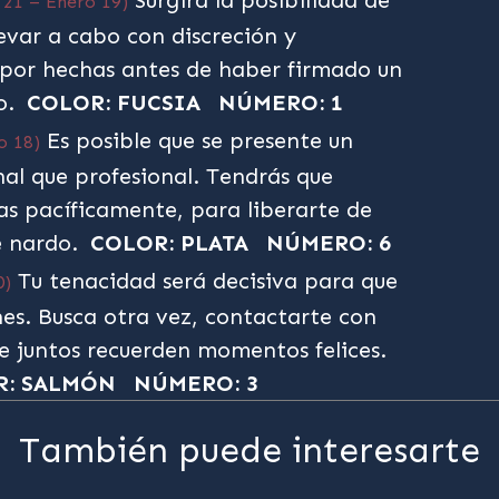
Surgirá la posibilidad de
 21 – Enero 19)
evar a cabo con discreción y
 por hechas antes de haber firmado un
o.
COLOR: FUCSIA
NÚMERO: 1
Es posible que se presente un
o 18)
nal que profesional. Tendrás que
sas pacíficamente, para liberarte de
e nardo.
COLOR: PLATA
NÚMERO: 6
Tu tenacidad será decisiva para que
0)
nes. Busca otra vez, contactarte con
ue juntos recuerden momentos felices.
R: SALMÓN
NÚMERO: 3
También puede interesarte