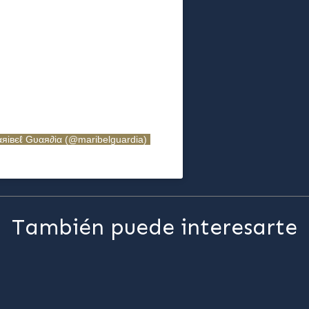
αяiвєℓ Gυαя∂iα (@maribelguardia)
También puede interesarte