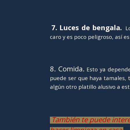
7. Luces de bengala.
Lo
caro y es poco peligroso, así e
8. Comida.
Esto ya depende 
puede ser que haya tamales, t
algún otro platillo alusivo a es
También te puede intere
hacer limpieza en casa