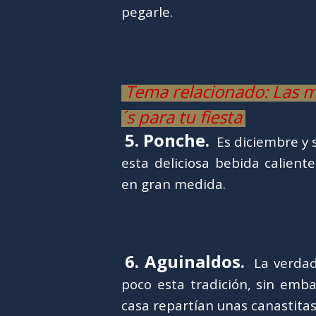
pegarle.
Tema relacionado: Las m
´s para tu fiesta
5. Ponche.
Es diciembre y s
esta deliciosa bebida calient
en gran medida.
6. Aguinaldos.
La verdad
poco esta tradición, sin emba
casa repartían unas canastitas 