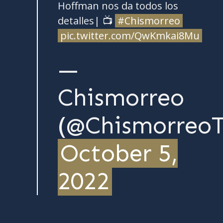
Hoffman nos da todos los
detalles| 📺
#Chismorreo
pic.twitter.com/QwKmkai8Mu
—
Chismorreo
(@ChismorreoT
October 5,
2022