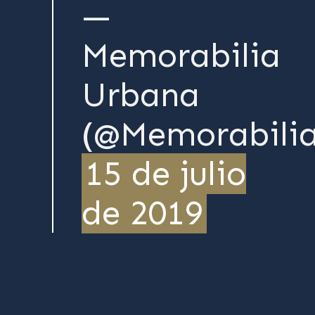
—
Memorabilia
Urbana
(@Memorabili
15 de julio
de 2019