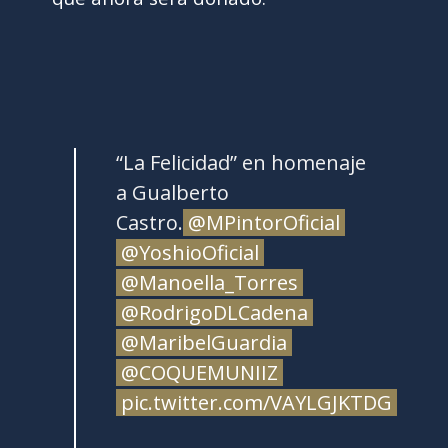
“La Felicidad” en homenaje
a Gualberto
Castro.
@MPintorOficial
@YoshioOficial
@Manoella_Torres
@RodrigoDLCadena
@MaribelGuardia
@COQUEMUNIIZ
pic.twitter.com/VAYLGJKTDG