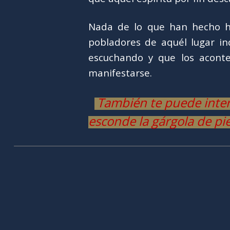
Nada de lo que han hecho h
pobladores de aquél lugar ind
escuchando y que los acont
manifestarse.
También te puede intere
esconde la gárgola de pie