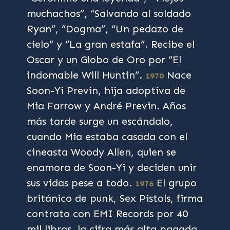
muchachos”, “Salvando al soldado
Ryan”, “Dogma”, “Un pedazo de
cielo” y “La gran estafa”. Recibe el
Oscar y un Globo de Oro por “El
indomable Will Huntin”.
Nace
1970
Soon-Yi Previn, hija adoptiva de
Mia Farrow y André Previn. Años
más tarde surge un escándalo,
cuando Mia estaba casada con el
cineasta Woody Allen, quien se
enamora de Soon-Yi y deciden unir
sus vidas pese a todo.
El grupo
1976
británico de punk, Sex Pistols, firma
contrato con EMI Records por 40
mil libras, la cifra más alta pagada