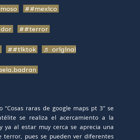
amoso
##mexico
ador
##terror
##tiktok
♬ original
aela.badran
ulo “Cosas raras de google maps pt 3” se
élite se realiza el acercamiento a la
y ya al estar muy cerca se aprecia una
e terror, pues se pueden ver diferentes