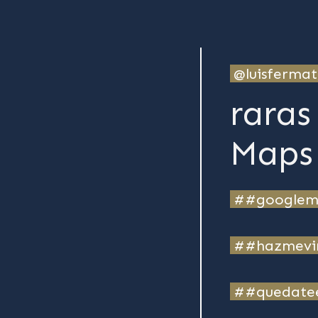
@luisferma
raras
Maps 
##googlem
##hazmevi
##quedate