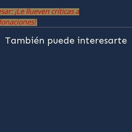
r: ¡Le llueven críticas a
donaciones!
También puede interesarte