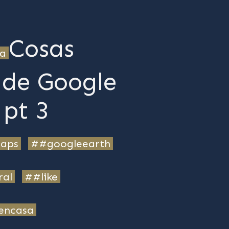
Cosas
ta
 de Google
pt 3
aps
##googleearth
ral
##like
encasa