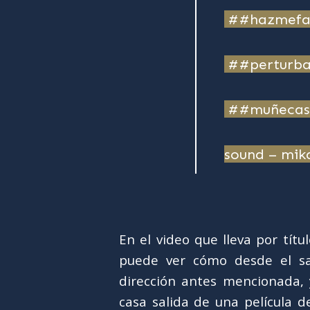
##hazmef
##perturb
##muñecas
sound – mik
En el video que lleva por tít
puede ver cómo desde el sat
dirección antes mencionada, 
casa salida de una película d