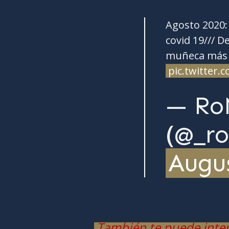
Agosto 2020: 
covid 19/// D
muñeca más
pic.twitter
— Ro
(@_ro
Augus
También te puede inte