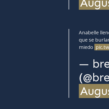
Augus
Anabelle llen
que se burlar
miedo
pic.t
— br
(@bre
Augus