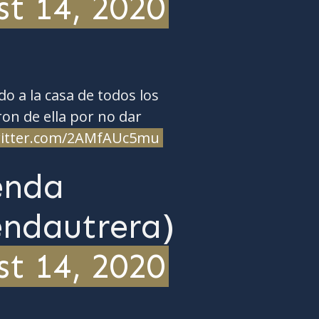
t 14, 2020
do a la casa de todos los
on de ella por no dar
witter.com/2AMfAUc5mu
enda
ndautrera)
t 14, 2020