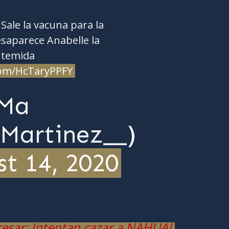
Sale la vacuna para la
esaparece Anabelle la
 temida
.com/HcTaryPPFY
Ma
Martinez__)
t 14, 2020
resar: Intentan cazar a NAHUAL