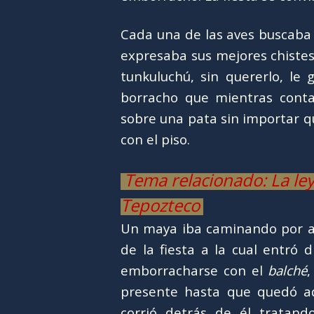
Cada una de las aves buscaba 
expresaba sus mejores chistes
tunkuluchú, sin quererlo, le
borracho que mientras conta
sobre una pata sin importar q
con el piso.
Tema relacionado: La le
Tepozteco
Un maya iba caminando por ah
de la fiesta a la cual entró 
emborracharse con el
balché
presente hasta que quedó ad
corrió detrás de él tratan