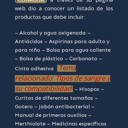
web dio a conocer un listado de los
productos que debe incluir:
– Alcohol y agua oxigenada
–
Antiácidos
– Aspirinas para adulto y
para niño
– Bolsa para agua caliente
– Bolsa de plástico
– Carbonato
–
Tema
Cinta adhesiva
relacionado: Tipos de sangre y
su compatibilidad
– Hisopos
–
Curitas de diferentes tamaños
–
Gotero
– Jabón antibacterial
–
Manual de primeros auxilios
–
Merthiolate
– Medicinas específicas