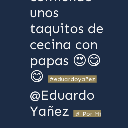
unos
taquitos de
cecina con
papas 😍😋
😋
#eduardoyañez
@Eduardo
Yañez
♬ Por Mi