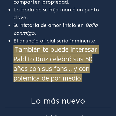
comparten propiedad.
La boda de su hija marcó un punto
clave.
Su historia de amor inició en
Baila
conmigo
.
El anuncio oficial sería inminente.
También te puede interesar:
Pablito Ruiz celebró sus 50
años con sus fans… y con
polémica de por medio
Lo más nuevo