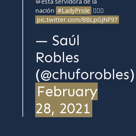
🥁esta servidora de la
nación
#LadyProle
🤦🏻‍♂️
pic.twitter.com/BBLpGjNF97
— Saúl
Robles
(@chuforobles)
February
28, 2021