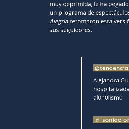
muy deprimida, le ha pegado 
un programa de espectáculo
Alegría
retomaron esta versi
sus seguidores.
@tendenci
Alejandra G
hospitalizada
al0h0lism0
♬ sonido or